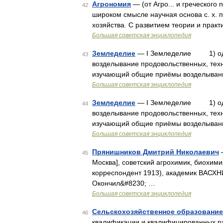
Агрономия
— (от Агро... и греческог
42
широком смысле научная основа с. х. п
хозяйства. С развитием теории и практ
Большая советская энциклопедия
Земледелие
— I Земледелие 1) одна
43
возделывание продовольственных, техн
изучающий общие приёмы возделывани
Большая советская энциклопедия
Земледелие
— I Земледелие 1) одна
44
возделывание продовольственных, техн
изучающий общие приёмы возделывани
Большая советская энциклопедия
Прянишников Дмитрий Николаевич
—
45
Москва], советский агрохимик, биохим
корреспондент 1913), академик ВАСХНИ
Окончил&#8230; …
Большая советская энциклопедия
Сельскохозяйственное образование
46
квалификации и квалифицированных раб