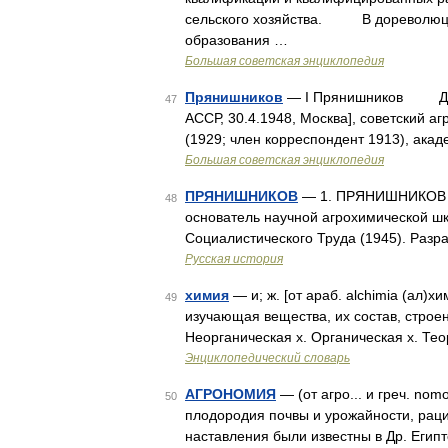
сельского хозяйства. В дореволюцио
образования …
Большая советская энциклопедия
Прянишников
— I Прянишников Дмитри
47
АССР, 30.4.1948, Москва], советский 
(1929; член корреспондент 1913), ака
Большая советская энциклопедия
ПРЯНИШНИКОВ
— 1. ПРЯНИШНИКОВ Дм
48
основатель научной агрохимической ш
Социалистического Труда (1945). Разр
Русская история
химия
— и; ж. [от араб. alchimia (ал)х
49
изучающая вещества, их состав, строе
Неорганическая х. Органическая х. Тео
Энциклопедический словарь
АГРОНОМИЯ
— (от агро... и греч. nо
50
плодородия почвы и урожайности, раци
наставления были известны в Др. Египт