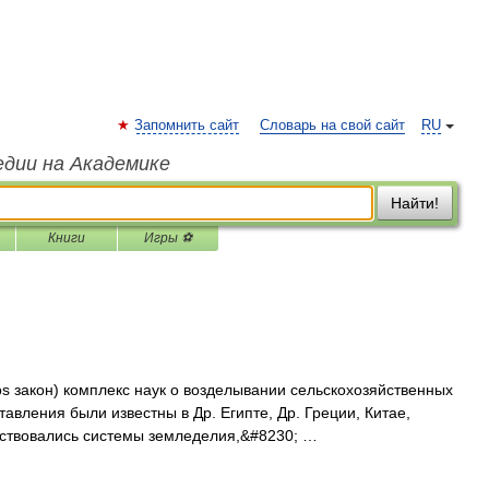
Запомнить сайт
Словарь на свой сайт
RU
едии на Академике
Найти!
Книги
Игры ⚽
mos закон) комплекс наук о возделывании сельскохозяйственных
тавления были известны в Др. Египте, Др. Греции, Китае,
енствовались системы земледелия,&#8230; …