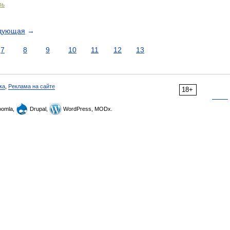
рь
дующая
→
7
8
9
10
11
12
13
ка
,
Реклама на сайте
18+
omla,
Drupal,
WordPress, MODx.