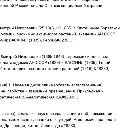
нной России начало С. о. как специальной отрасли
й Николаевич [25.10(6.11).1865, г. Кяхта, ныне Бурятской
агрохимик, биохимик и физиолог растений, академик АН СССР
демик ВАСХНИЛ (1935), Герой&#8230; …
итрий Николаевич (1865 1948), агрохимик и почвовед,
колы, академик АН СССР (1929) и ВАСХНИЛ (1935), Герой
аботал теорию азотного питания растений (1916),&#8230; …
имия] 1. Научная дисциплина (область естествознания),
ние, свойства и взаимные превращения. Прикладная х.
ретическая х. Аналитическая х.&#8230; …
mos закон), комплекс наук о возделывании р ний, повышении
ональном использовании с. х. угодий. Агрономич. правила и
е, Др. Греции, Китае, Индии, Др.&#8230; …