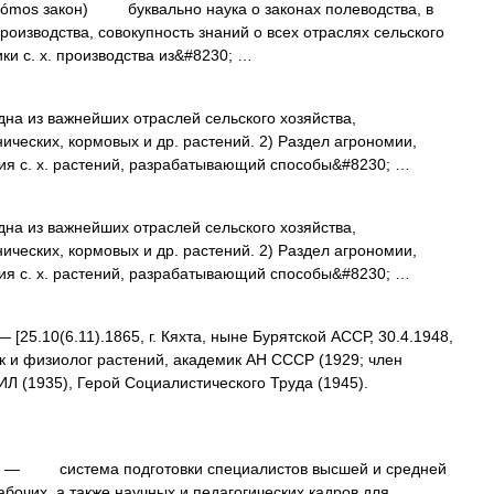
о nómos закон) буквально наука о законах полеводства, в
роизводства, совокупность знаний о всех отраслях сельского
ики с. х. производства из&#8230; …
 из важнейших отраслей сельского хозяйства,
ических, кормовых и др. растений. 2) Раздел агрономии,
я с. х. растений, разрабатывающий способы&#8230; …
 из важнейших отраслей сельского хозяйства,
ических, кормовых и др. растений. 2) Раздел агрономии,
я с. х. растений, разрабатывающий способы&#8230; …
 [25.10(6.11).1865, г. Кяхта, ныне Бурятской АССР, 30.4.1948,
ик и физиолог растений, академик АН СССР (1929; член
Л (1935), Герой Социалистического Труда (1945).
— система подготовки специалистов высшей и средней
очих, а также научных и педагогических кадров для