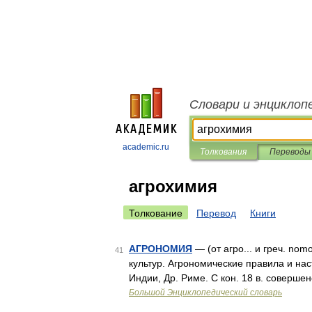
Словари и энциклоп
academic.ru
Толкования
Переводы
агрохимия
Толкование
Перевод
Книги
АГРОНОМИЯ
— (от агро... и греч. no
41
культур. Агрономические правила и нас
Индии, Др. Риме. С кон. 18 в. соверш
Большой Энциклопедический словарь